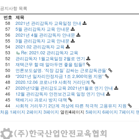
공지사항 목록
번호
제목
58
2021년 관리감독자 교육일정 안내
57
5월 관리감독자 교육 안내문
56
2021년 4월 관리감독자 안내문
55
3월 관리감독자 교육 안내문
54
2021.02 관리감독자 교육
53
Re: 2021.02 관리감독자 교육
52
관리감독자 1월교육일정 2월로 연기
51
재택근무 할 때 알아두면 좋을 팁들!!
50
언론보도설명. ‘직장 갑질’ 감싸는 근로감독관들‘
49
“2021년 일자리안정자금 1조 2,900억원 지원”
48
2020.12.06 코로나19 사회적 거리단계
47
2020년12월 관리감도교육 2021년1월로 연기 안내
46
12월 관리감독자 안전보건교육 일정 연기 안내
45
택배기사 과로사 방지 대책
44
사회적 거리두기 2단계 격상에 따른 적극적 고용유지 지원
처음
1
페이지
2
페이지
3
페이지
열린
4
페이지
5
페이지
6
페이지
7
페이지