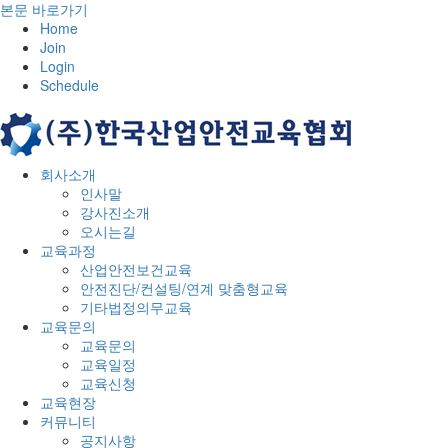
본문 바로가기
Home
Join
Login
Schedule
회사소개
인사말
강사진소개
오시는길
교육과정
산업안전보건교육
안전진단/컨설팅/연계 맞춤형교육
기타법정의무교육
교육문의
교육문의
교육일정
교육신청
교육현장
커뮤니티
공지사항